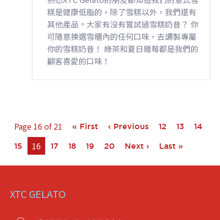
糕是健康低脂的，除了雪糕以外，我們還有
其他產品。大家有沒有嘗試過雪糕奶昔？ 你
可隨意揀選雪櫃內的任何口味，去調製專屬
你的雪糕奶昔！ 綠茶和夏日雜莓都是我們的
顧客喜愛的口味！
Page 16 of 21
« First
‹ Previous
12
13
14
16
15
17
18
19
20
Next ›
Last »
XTC GELATO