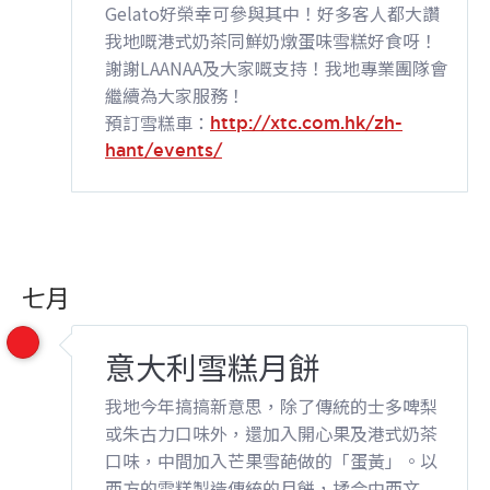
Gelato好榮幸可參與其中！好多客人都大讚
我地嘅港式奶茶同鮮奶燉蛋味雪糕好食呀！
謝謝LAANAA及大家嘅支持！我地專業團隊會
繼續為大家服務！
預訂雪糕車：
http://xtc.com.hk/zh-
hant/events/
七月
意大利雪糕月餅
我地今年搞搞新意思，除了傳統的士多啤梨
或朱古力口味外
，還加入開心果及港式奶茶
口味，中間加入芒果雪葩做的「
蛋黃」。以
西方的雪糕製造傳統的月餅，揉合中西文